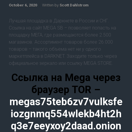
October 6, 2020
Written by
Scott Dahlstrom
Лучшая площадка в Даркнете в России и СНГ.
Ссылка на сайт MEGA SB – позволяет попасть на
площадку МЕГА, где размещаются более 2.500
магазинов. Ассортимент товаров более 26.000
товаров – такого объема нет ни у одного
маркетплейса в DARKNET. Заходите только через
официальное зеркало или ссылку MEGA STORE.
Ссылка на Mega через
браузер TOR –
megas75teb6zv7vulksfe
iozgnmq554wlekb4ht2h
q3e7eeyxoy2daad.onion