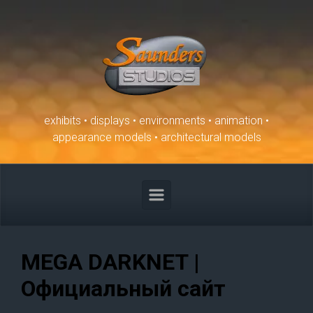
Skip to main content
exhibits • displays • environments • animation •
appearance models • architectural models
MEGA DARKNET |
Официальный сайт