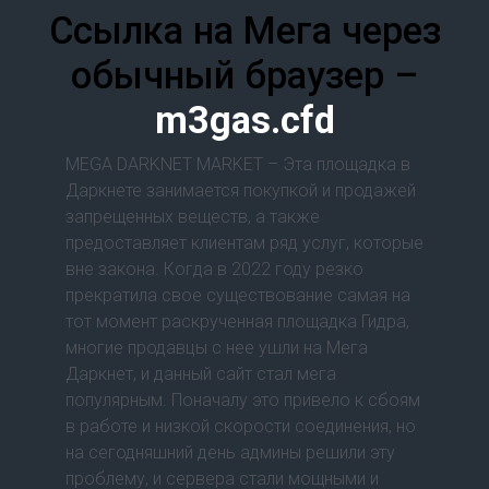
Ссылка на Мега через
обычный браузер –
m3gas.cfd
MEGA DARKNET MARKET – Эта площадка в
Даркнете занимается покупкой и продажей
запрещенных веществ, а также
предоставляет клиентам ряд услуг, которые
вне закона. Когда в 2022 году резко
прекратила свое существование самая на
тот момент раскрученная площадка Гидра,
многие продавцы с нее ушли на Мега
Даркнет, и данный сайт стал мега
популярным. Поначалу это привело к сбоям
в работе и низкой скорости соединения, но
на сегодняшний день админы решили эту
проблему, и сервера стали мощными и