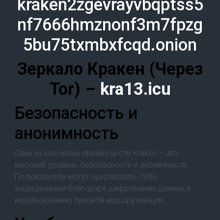
kraken2zgevrayvbqptss5
nf7666hmznonf3m7fpzg
5bu75txmbxfcqd.onion
Зеркало Кракен (Через
Tor) –
kra13.icu
Безопасность и
анонимность
Один из ключевых преимуществ Kraken – это
высокий уровень безопасности и анонимности.
Пользователи могут чувствовать себя
защищенными благодаря шифрованию данных и
использованию луковой маршрутизации.