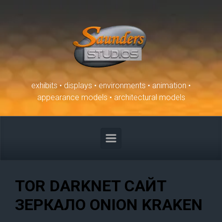
Skip to main content
exhibits • displays • environments • animation •
appearance models • architectural models
TOR DARKNET САЙТ
ЗЕРКАЛО ONION KRAKEN