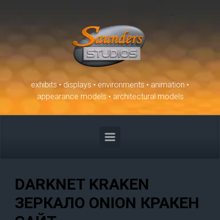
Skip to main content
exhibits • displays • environments • animation •
appearance models • architectural models
DARKNET KRAKEN
ЗЕРКАЛО ONION КРАКЕН