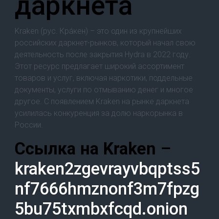
даркнета
Kraken (рус. Кра́кен) – это один из крупнейших
российских даркнет-рынков, который начал свою
деятельность после закрытия Hydra в 2022 году.
Этот ресурс предлагает широкий ассортимент
товаров и услуг, включая наркотики, поддельные
документы, услуги по отмыванию денег и многое
другое. С появлением Kraken на рынке даркнета
усилилась конкуренция за долю наркорынка в
России.
Cсылка на Kraken
–
kraken2zgevrayvbqptss5
nf7666hmznonf3m7fpzg
5bu75txmbxfcqd.onion