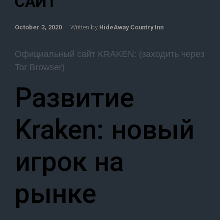
САЙТ
October 3, 2020
Written by
HideAway Country Inn
Официальный сайт KRAKEN: (заходить через
Tor Browser)
Развитие
Kraken: новый
игрок на
рынке