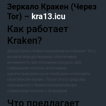
Зеркало Кракен (Через
Tor) –
kra13.icu
Как работает
Kraken?
Для доступа к Kraken покупатели используют Tor с
луковой маршрутизацией, обеспечивая
анонимность при посещении ресурса. Для
совершения покупок необходимо
зарегистрироваться на платформе и пополнить
свой биткойн-баланс. После этого средства
списываются с баланса покупателя при
совершении покупок у продавцов.
Что предлагает