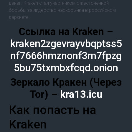
денег. Kraken стал участником ожесточенной
борьбы за лидерство наркорынка в российском
даркнете.
Cсылка на Kraken
–
kraken2zgevrayvbqptss5
nf7666hmznonf3m7fpzg
5bu75txmbxfcqd.onion
Зеркало Кракен (Через
Tor) –
kra13.icu
Как попасть на
Kraken