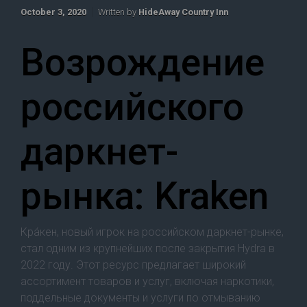
October 3, 2020
Written by
HideAway Country Inn
Возрождение
российского
даркнет-
рынка: Kraken
Кра́кен, новый игрок на российском даркнет-рынке,
стал одним из крупнейших после закрытия Hydra в
2022 году. Этот ресурс предлагает широкий
ассортимент товаров и услуг, включая наркотики,
поддельные документы и услуги по отмыванию