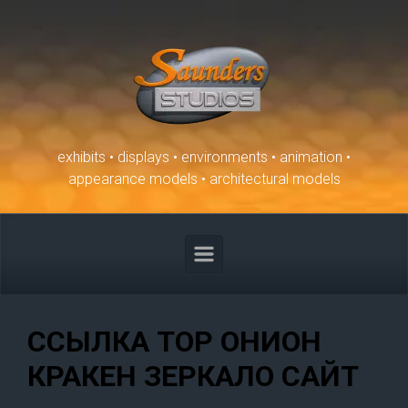
Skip to main content
exhibits • displays • environments • animation •
appearance models • architectural models
ССЫЛКА ТОР ОНИОН
КРАКЕН ЗЕРКАЛО САЙТ