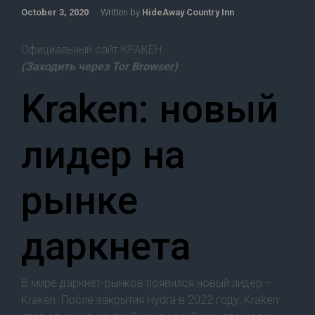
October 3, 2020
Written by
HideAway Country Inn
Официальный сайт КРАКЕН:
(Заходить через Tor Browser)
Kraken: новый
лидер на
рынке
даркнета
В мире даркнет-рынков появился новый лидер –
Kraken. После закрытия Hydra в 2022 году, Kraken