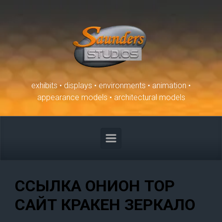
Skip to main content
exhibits • displays • environments • animation •
appearance models • architectural models
ССЫЛКА ОНИОН ТОР
САЙТ КРАКЕН ЗЕРКАЛО