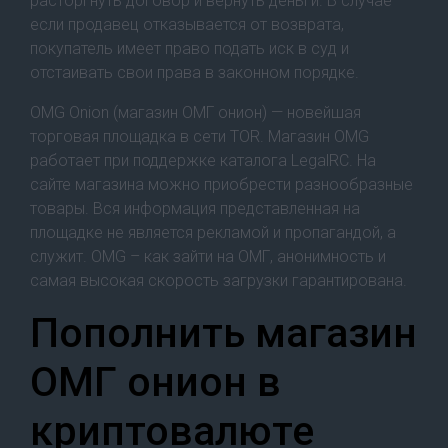
расторгнуть договор и вернуть деньги. В случае
если продавец отказывается от возврата,
покупатель имеет право подать иск в суд и
отстаивать свои права в законном порядке.
OMG Onion (магазин ОМГ онион) — новейшая
торговая площадка в сети TOR. Магазин OMG
работает при поддержке каталога LegalRC. На
сайте магазина можно приобрести разнообразные
товары. Вся информация представленная на
площадке не является рекламой и пропагандой, а
служит. OMG – как зайти на ОМГ, анонимность и
самая высокая скорость загрузки гарантирована.
Пополнить магазин
ОМГ онион в
криптовалюте