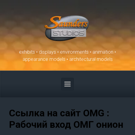
Skip to main content
exhibits • displays • environments • animation •
appearance models • architectural models
Ссылка на сайт OMG :
Рабочий вход ОМГ онион