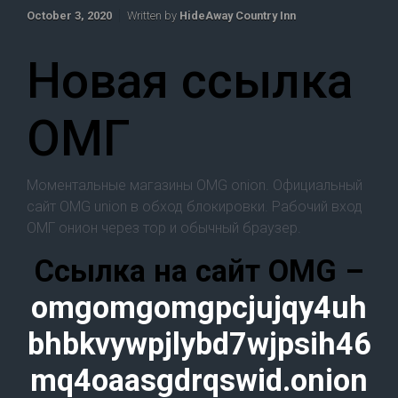
October 3, 2020
Written by
HideAway Country Inn
Новая ссылка
ОМГ
Моментальные магазины OMG onion. Официальный
сайт OMG union в обход блокировки. Рабочий вход
ОМГ онион через тор и обычный браузер.
Ссылка на сайт OMG –
omgomgomgpcjujqy4uh
bhbkvywpjlybd7wjpsih46
mq4oaasgdrqswid.onion