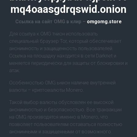
mq4oaasgdrqswid.onion
Ссылка на сайт OMG в клир –
omgomg.store
Для ссылуа к OMG тнион использовать
специальный браузер Tor, который обеспечивает
анонимность и защищенность пользователей.
Ссылка на площадку находится в сети Darknet и
меняется периодически для защиты от блокировки и
атак.
Особенностью OMG ьнион наличие внутренней
валюты – криптовалюты Monero.
Такой выбор валюты обусловлен ее высокой
анонимностью и безопасностью. Все транзакции
на OMG производятся именно в Monero, что
позволяет пользователям оставаться полностью
анонимными и защищенными от возможного