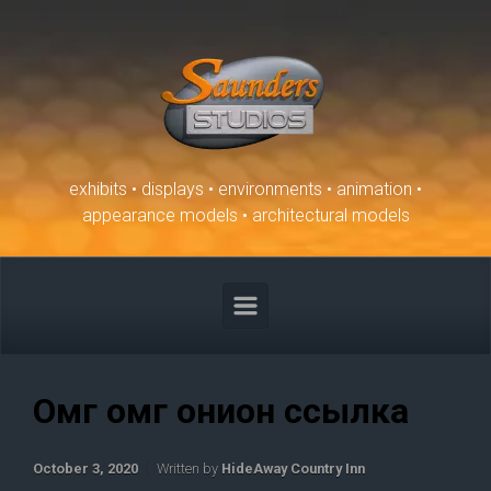
Skip to main content
exhibits • displays • environments • animation •
appearance models • architectural models
Омг омг онион ссылка
October 3, 2020
Written by
HideAway Country Inn