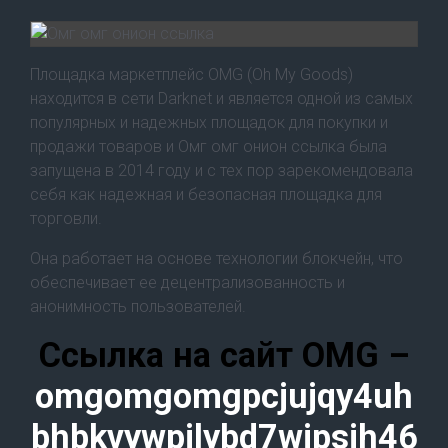
Площадка маркетплейс OMG (Oh My Goods)
находится в сети Darknet и является одной из самых
популярных и надежных площадок для покупки и
продажи товаров и Омг омг онион ссылка была
запущена в 2014 году и с тех пор зарекомендовала
себя как надежная и безопасная площадка для
торговли.
Она работает на основе технологии блокчейн, что
обеспечивает ее децентрализованность и
анонимность пользователей.
Ссылка на сайт OMG –
omgomgomgpcjujqy4uh
bhbkvywpjlybd7wjpsih46