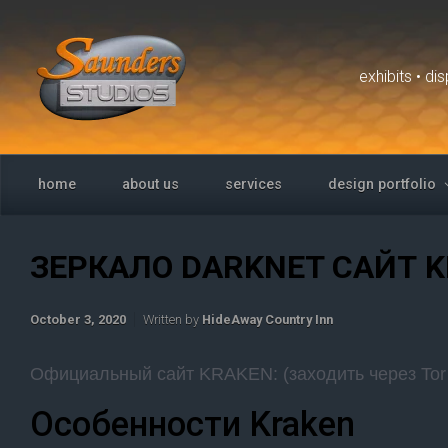
Skip to main content
exhibits • d
home
about us
services
design portfolio
ЗЕРКАЛО DARKNET САЙТ K
October 3, 2020
Written by
HideAway Country Inn
Официальный сайт KRAKEN: (заходить через Tor
Особенности Kraken