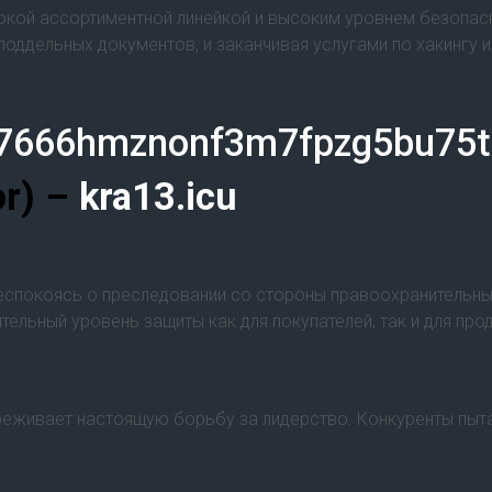
рокой ассортиментной линейкой и высоким уровнем безопас
 поддельных документов, и заканчивая услугами по хакингу 
f7666hmznonf3m7fpzg5bu75t
or) –
kra13.icu
беспокоясь о преследовании со стороны правоохранительны
тельный уровень защиты как для покупателей, так и для про
реживает настоящую борьбу за лидерство. Конкуренты пыта