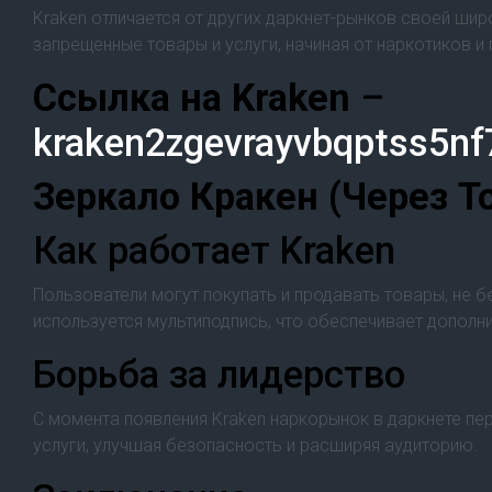
Kraken отличается от других даркнет-рынков своей ши
запрещенные товары и услуги, начиная от наркотиков и
Cсылка на Kraken
–
kraken2zgevrayvbqptss5n
Зеркало Кракен (Через T
Как работает Kraken
Пользователи могут покупать и продавать товары, не 
используется мультиподпись, что обеспечивает дополни
Борьба за лидерство
С момента появления Kraken наркорынок в даркнете пе
услуги, улучшая безопасность и расширяя аудиторию.