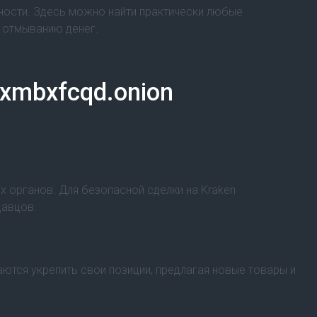
ности. Здесь можно найти практически любые
и отмыванию денег.
xmbxfcqd.onion
х органов. Для безопасной сделки на Kraken
давцов.
ются укрепить свои позиции, предлагая новые товары и