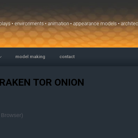
isplays • environments • animation • appearance models • archite
model making
contact
RAKEN TOR ONION
 Browser)