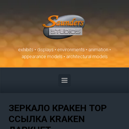
Skip to main content
exhibits • displays • environments • animation •
appearance models • architectural models
ЗЕРКАЛО КРАКЕН ТОР
ССЫЛКА KRAKEN