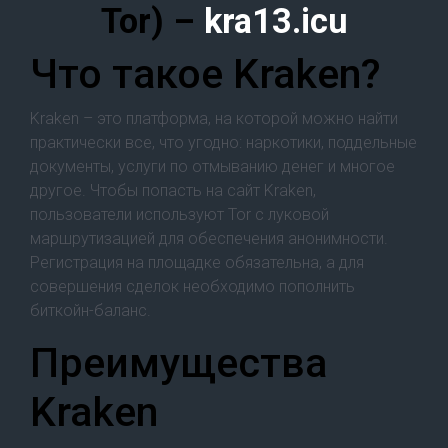
Tor) –
kra13.icu
Что такое Kraken?
Kraken – это платформа, на которой можно найти
практически все, что угодно: наркотики, поддельные
документы, услуги по отмыванию денег и многое
другое. Чтобы попасть на сайт Kraken,
пользователи используют Tor с луковой
маршрутизацией для обеспечения анонимности.
Регистрация на площадке обязательна, а для
совершения сделок необходимо пополнить
биткойн-баланс.
Преимущества
Kraken