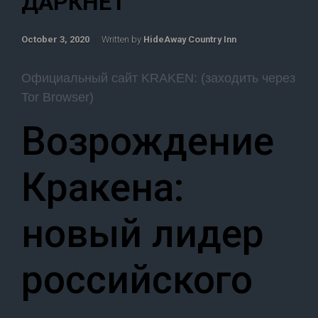
ДАРКНЕТ
October 3, 2020
Written by
HideAway Country Inn
Официальный сайт KRAKEN: (заходить через
Tor Browser)
Возрождение
Кракена:
новый лидер
российского