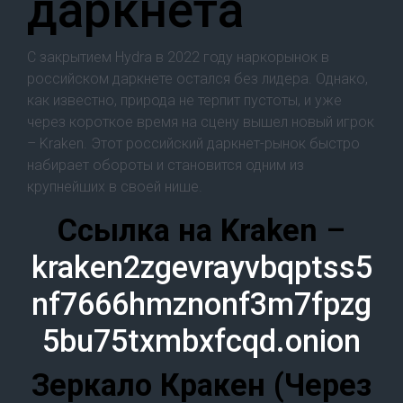
даркнета
С закрытием Hydra в 2022 году наркорынок в
российском даркнете остался без лидера. Однако,
как известно, природа не терпит пустоты, и уже
через короткое время на сцену вышел новый игрок
– Kraken. Этот российский даркнет-рынок быстро
набирает обороты и становится одним из
крупнейших в своей нише.
Cсылка на Kraken
–
kraken2zgevrayvbqptss5
nf7666hmznonf3m7fpzg
5bu75txmbxfcqd.onion
Зеркало Кракен (Через