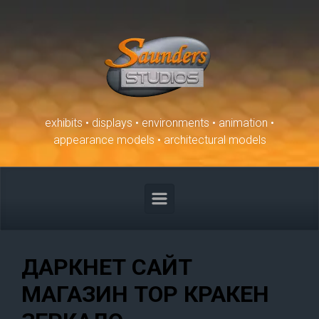
Skip to main content
exhibits • displays • environments • animation •
appearance models • architectural models
ДАРКНЕТ САЙТ
МАГАЗИН ТОР КРАКЕН