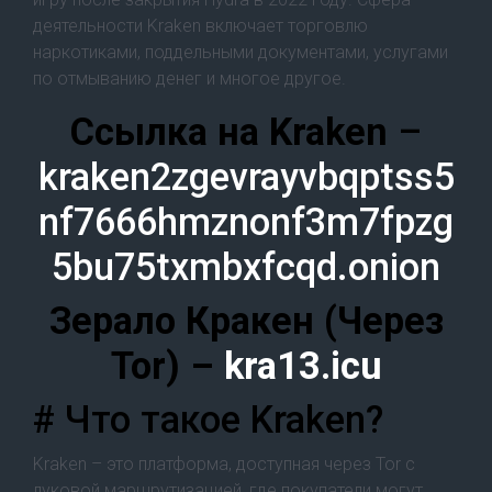
деятельности Kraken включает торговлю
наркотиками, поддельными документами, услугами
по отмыванию денег и многое другое.
Cсылка на Kraken
–
kraken2zgevrayvbqptss5
nf7666hmznonf3m7fpzg
5bu75txmbxfcqd.onion
Зерало Кракен (Через
Tor) –
kra13.icu
# Что такое Kraken?
Kraken – это платформа, доступная через Tor с
луковой маршрутизацией, где покупатели могут