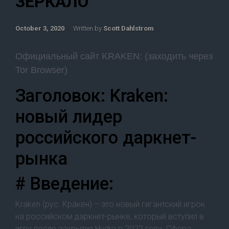
ЗЕРКАЛО
October 3, 2020
Written by
Scott Dahlstrom
Официальный сайт KRAKEN: (заходить через
Tor Browser)
Заголовок: Kraken:
новый лидер
российского даркнет-
рынка
# Введение:
Kraken (рус. Кра́кен) – это новый гигантский игрок
на российском даркнет-рынке, который вступил в
игру после закрытия Hydra в 2022 году. Сфера